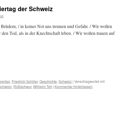
eiertag der Schweiz
od
 Brüdern, / in keiner Not uns trennen und Gefahr. / Wir wollen
er den Tod, als in der Knechtschaft leben. / Wir wollen trauen auf
m
er
eiertag
,
Friedrich Schiller
,
Geschichte
,
Schweiz
|
Verschlagwortet mit
 Schweiz
,
Rütlischwur
,
Wilhelm Tell
|
Kommentar hinterlassen