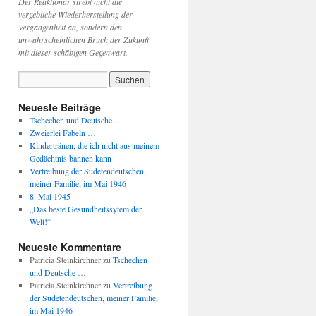
Der Reaktionär strebt nicht die
vergebliche Wiederherstellung der
Vergangenheit an, sondern den
unwahrscheinlichen Bruch der Zukunft
mit dieser schäbigen Gegenwart.
Neueste Beiträge
Tschechen und Deutsche …
Zweierlei Fabeln …
Kindertränen, die ich nicht aus meinem
Gedächtnis bannen kann
Vertreibung der Sudetendeutschen,
meiner Familie, im Mai 1946
8. Mai 1945
„Das beste Gesundheitssytem der
Welt!“
Neueste Kommentare
Patricia Steinkirchner
zu
Tschechen
und Deutsche …
Patricia Steinkirchner
zu
Vertreibung
der Sudetendeutschen, meiner Familie,
im Mai 1946