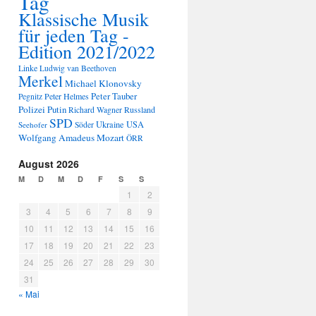
Tag
Klassische Musik
für jeden Tag -
Edition 2021/2022
Linke
Ludwig van Beethoven
Merkel
Michael Klonovsky
Peter Tauber
Peter Helmes
Pegnitz
Polizei
Putin
Russland
Richard Wagner
SPD
Ukraine
USA
Seehofer
Söder
Wolfgang Amadeus Mozart
ÖRR
August 2026
M
D
M
D
F
S
S
1
2
3
4
5
6
7
8
9
10
11
12
13
14
15
16
17
18
19
20
21
22
23
24
25
26
27
28
29
30
31
« Mai