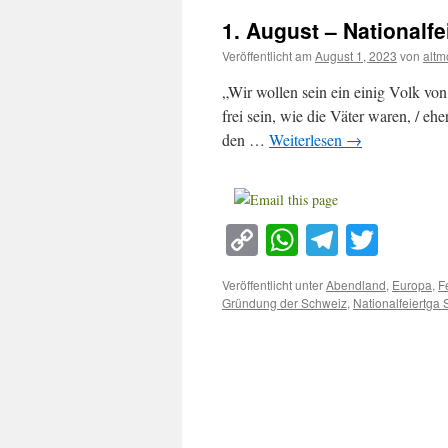
1. August – Nationalf
Veröffentlicht am
August 1, 2023
von
altm
„Wir wollen sein ein einig Volk von
frei sein, wie die Väter waren, / eh
den …
Weiterlesen
→
Copy
WhatsApp
Telegra
Twitt
Link
Veröffentlicht unter
Abendland
,
Europa
,
F
Gründung der Schweiz
,
Nationalfeiertga