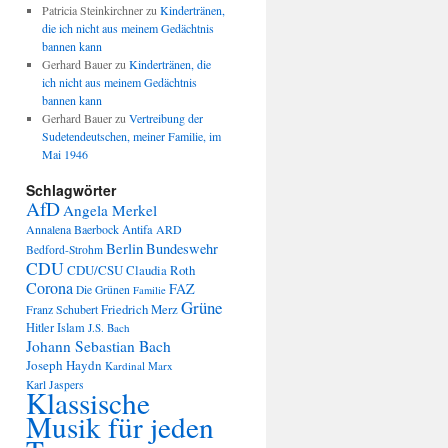
Patricia Steinkirchner
zu
Kindertränen,
die ich nicht aus meinem Gedächtnis
bannen kann
Gerhard Bauer
zu
Kindertränen, die
ich nicht aus meinem Gedächtnis
bannen kann
Gerhard Bauer
zu
Vertreibung der
Sudetendeutschen, meiner Familie, im
Mai 1946
Schlagwörter
AfD
Angela Merkel
Annalena Baerbock
Antifa
ARD
Berlin
Bundeswehr
Bedford-Strohm
CDU
CDU/CSU
Claudia Roth
Corona
FAZ
Die Grünen
Familie
Grüne
Friedrich Merz
Franz Schubert
Hitler
Islam
J.S. Bach
Johann Sebastian Bach
Joseph Haydn
Kardinal Marx
Karl Jaspers
Klassische
Musik für jeden