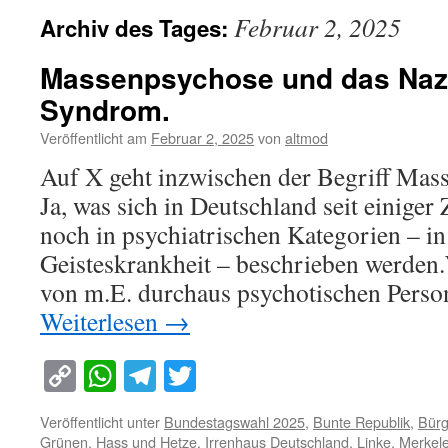
Februar 2, 2025
Archiv des Tages:
Massenpsychose und das Nazi
Syndrom.
Veröffentlicht am
Februar 2, 2025
von
altmod
Auf X geht inzwischen der Begriff Mass
Ja, was sich in Deutschland seit einiger 
noch in psychiatrischen Kategorien – i
Geisteskrankheit – beschrieben werden
von m.E. durchaus psychotischen Perso
Weiterlesen
→
Copy
WhatsApp
Telegram
Twitter
Link
Veröffentlicht unter
Bundestagswahl 2025
,
Bunte Republik
,
Bürg
Grünen
,
Hass und Hetze
,
Irrenhaus Deutschland
,
Linke
,
Merkel