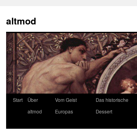
Zum
Inhalt
altmod
springen
Start
Über
Vom Geist
Das historische
altmod
Europas
Dessert