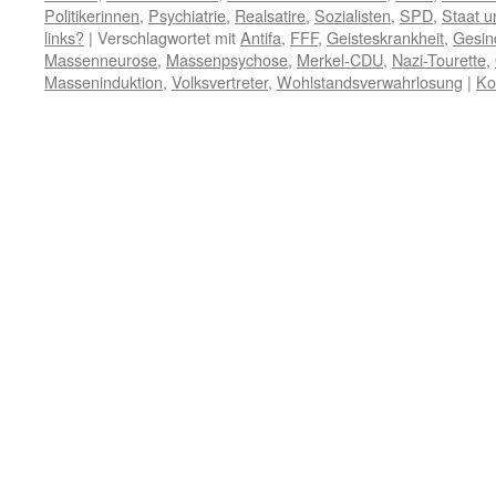
Politikerinnen
,
Psychiatrie
,
Realsatire
,
Sozialisten
,
SPD
,
Staat u
links?
|
Verschlagwortet mit
Antifa
,
FFF
,
Geisteskrankheit
,
Gesin
Massenneurose
,
Massenpsychose
,
Merkel-CDU
,
Nazi-Tourette
,
Masseninduktion
,
Volksvertreter
,
Wohlstandsverwahrlosung
|
Ko