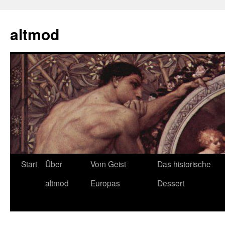
Zum
Inhalt
altmod
springen
Start
Über
Vom Geist
Das historische
altmod
Europas
Dessert