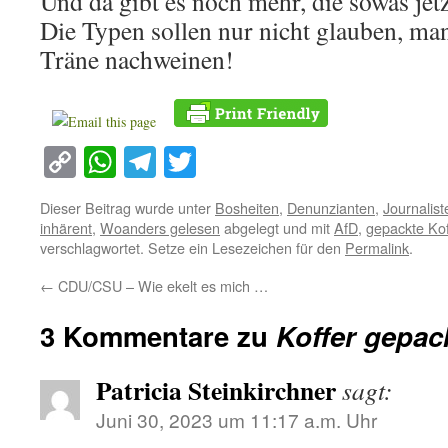
Und da gibt es noch mehr, die sowas jet
Die Typen sollen nur nicht glauben, ma
Träne nachweinen!
Copy
WhatsApp
Telegram
Twitter
Link
Dieser Beitrag wurde unter
Bosheiten
,
Denunzianten
,
Journalist
inhärent
,
Woanders gelesen
abgelegt und mit
AfD
,
gepackte Kof
verschlagwortet. Setze ein Lesezeichen für den
Permalink
.
←
CDU/CSU – Wie ekelt es mich …
3 Kommentare zu
Koffer gepac
Patricia Steinkirchner
sagt:
Juni 30, 2023 um 11:17 a.m. Uhr