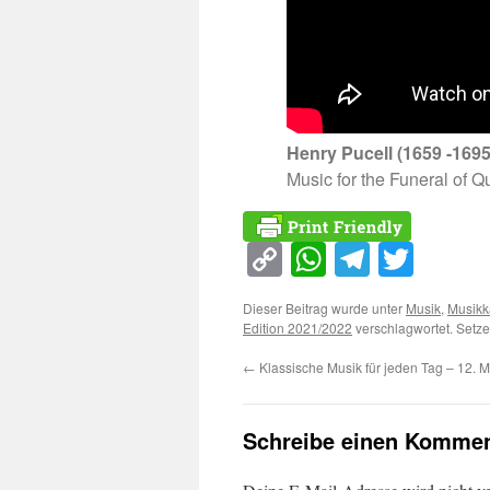
Henry Pucell (1659 -1695
Music for the Funeral of 
Copy
WhatsApp
Telegra
Twitt
Link
Dieser Beitrag wurde unter
Musik
,
Musikk
Edition 2021/2022
verschlagwortet. Setze
←
Klassische Musik für jeden Tag – 12. 
Schreibe einen Kommen