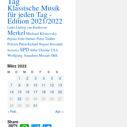
Tag
Klassische Musik
für jeden Tag -
Edition 2021/2022
Linke
Ludwig van Beethoven
Merkel
Michael Klonovsky
Peter Tauber
Peter Helmes
Pegnitz
Polizei
Putin
Russland
Richard Wagner
SPD
Ukraine
USA
Seehofer
Söder
Wolfgang Amadeus Mozart
ÖRR
März 2022
M
D
M
D
F
S
S
1
2
3
4
5
6
7
8
9
10
11
12
13
14
15
16
17
18
19
20
21
22
23
24
25
26
27
28
29
30
31
« Feb.
Apr. »
Share