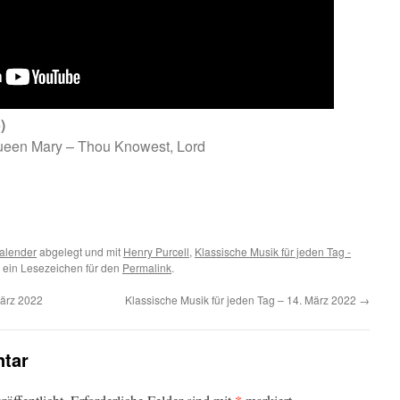
)
Queen Mary – Thou Knowest, Lord
m
er
alender
abgelegt und mit
Henry Purcell
,
Klassische Musik für jeden Tag -
 ein Lesezeichen für den
Permalink
.
März 2022
Klassische Musik für jeden Tag – 14. März 2022
→
tar