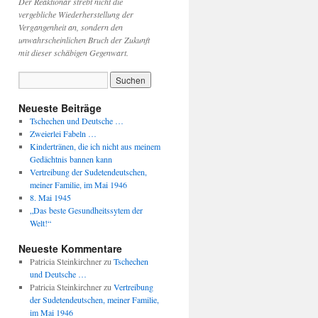
Der Reaktionär strebt nicht die
vergebliche Wiederherstellung der
Vergangenheit an, sondern den
unwahrscheinlichen Bruch der Zukunft
mit dieser schäbigen Gegenwart.
Neueste Beiträge
Tschechen und Deutsche …
Zweierlei Fabeln …
Kindertränen, die ich nicht aus meinem
Gedächtnis bannen kann
Vertreibung der Sudetendeutschen,
meiner Familie, im Mai 1946
8. Mai 1945
„Das beste Gesundheitssytem der
Welt!“
Neueste Kommentare
Patricia Steinkirchner
zu
Tschechen
und Deutsche …
Patricia Steinkirchner
zu
Vertreibung
der Sudetendeutschen, meiner Familie,
im Mai 1946