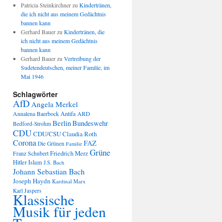
Patricia Steinkirchner
zu
Kindertränen,
die ich nicht aus meinem Gedächtnis
bannen kann
Gerhard Bauer
zu
Kindertränen, die
ich nicht aus meinem Gedächtnis
bannen kann
Gerhard Bauer
zu
Vertreibung der
Sudetendeutschen, meiner Familie, im
Mai 1946
Schlagwörter
AfD
Angela Merkel
Annalena Baerbock
Antifa
ARD
Berlin
Bundeswehr
Bedford-Strohm
CDU
CDU/CSU
Claudia Roth
Corona
FAZ
Die Grünen
Familie
Grüne
Friedrich Merz
Franz Schubert
Hitler
Islam
J.S. Bach
Johann Sebastian Bach
Joseph Haydn
Kardinal Marx
Karl Jaspers
Klassische
Musik für jeden