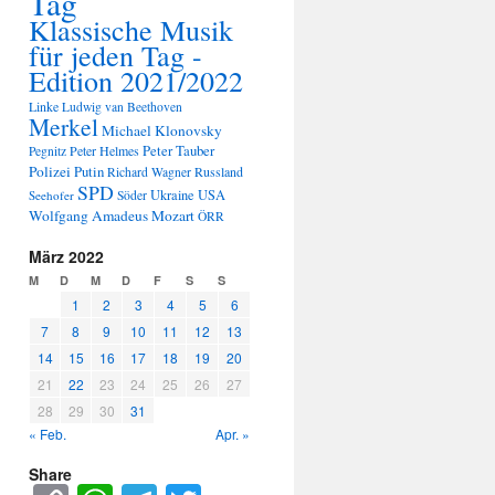
Tag
Klassische Musik
für jeden Tag -
Edition 2021/2022
Linke
Ludwig van Beethoven
Merkel
Michael Klonovsky
Peter Tauber
Peter Helmes
Pegnitz
Polizei
Putin
Russland
Richard Wagner
SPD
Ukraine
USA
Seehofer
Söder
Wolfgang Amadeus Mozart
ÖRR
März 2022
M
D
M
D
F
S
S
1
2
3
4
5
6
7
8
9
10
11
12
13
14
15
16
17
18
19
20
21
22
23
24
25
26
27
28
29
30
31
« Feb.
Apr. »
Share