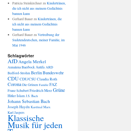
Patricia Steinkirchner
zu
Kindertränen,
die ich nicht aus meinem Gedächtnis
bannen kann
Gerhard Bauer
zu
Kindertränen, die
ich nicht aus meinem Gedächtnis
bannen kann
Gerhard Bauer
zu
Vertreibung der
Sudetendeutschen, meiner Familie, im
Mai 1946
Schlagwörter
AfD
Angela Merkel
Annalena Baerbock
Antifa
ARD
Berlin
Bundeswehr
Bedford-Strohm
CDU
CDU/CSU
Claudia Roth
Corona
FAZ
Die Grünen
Familie
Grüne
Friedrich Merz
Franz Schubert
Hitler
Islam
J.S. Bach
Johann Sebastian Bach
Joseph Haydn
Kardinal Marx
Karl Jaspers
Klassische
Musik für jeden