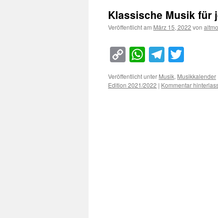
Klassische Musik für 
Veröffentlicht am
März 15, 2022
von
altm
Copy
WhatsApp
Telegra
Twitt
Link
Veröffentlicht unter
Musik
,
Musikkalender
Edition 2021/2022
|
Kommentar hinterlas