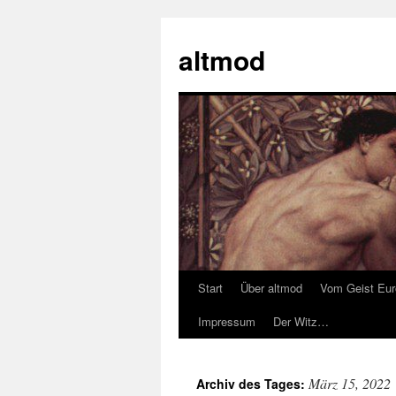
Zum
Inhalt
altmod
springen
Start
Über altmod
Vom Geist Eu
Impressum
Der Witz…
März 15, 2022
Archiv des Tages: