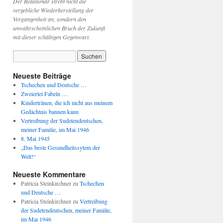
Der Reaktionär strebt nicht die
vergebliche Wiederherstellung der
Vergangenheit an, sondern den
unwahrscheinlichen Bruch der Zukunft
mit dieser schäbigen Gegenwart.
Neueste Beiträge
Tschechen und Deutsche …
Zweierlei Fabeln …
Kindertränen, die ich nicht aus meinem
Gedächtnis bannen kann
Vertreibung der Sudetendeutschen,
meiner Familie, im Mai 1946
8. Mai 1945
„Das beste Gesundheitssytem der
Welt!“
Neueste Kommentare
Patricia Steinkirchner
zu
Tschechen
und Deutsche …
Patricia Steinkirchner
zu
Vertreibung
der Sudetendeutschen, meiner Familie,
im Mai 1946