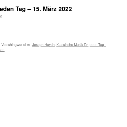
jeden Tag – 15. März 2022
od
m
er
|
Verschlagwortet mit
Joseph Haydn
,
Klassische Musik für jeden Tag -
sen