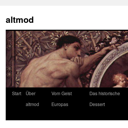
Zum
Inhalt
altmod
springen
Start
Über
Vom Geist
Das historische
altmod
Europas
Dessert