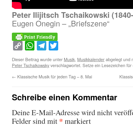
Peter Ilijitsch Tschaikowski (1840
Eugen Onegin – „Briefszene“
Copy
WhatsApp
Telegram
Twitter
Link
Dieser Beitrag wurde unter
Musik
,
Musikkalender
abgelegt und 
Peter Tschaikowsky
verschlagwortet. Setze ein Lesezeichen fü
←
Klassische Musik für jeden Tag – 8. Mai
Klassi
Schreibe einen Kommentar
Deine E-Mail-Adresse wird nicht veröffe
*
Felder sind mit
markiert