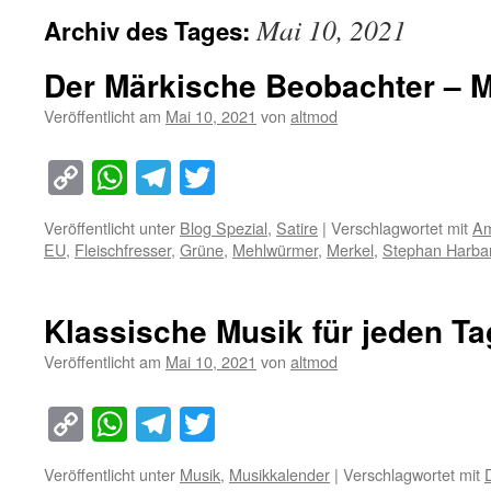
Mai 10, 2021
Archiv des Tages:
Der Märkische Beobachter – M
Veröffentlicht am
Mai 10, 2021
von
altmod
Copy
WhatsApp
Telegram
Twitter
Link
Veröffentlicht unter
Blog Spezial
,
Satire
|
Verschlagwortet mit
Am
EU
,
Fleischfresser
,
Grüne
,
Mehlwürmer
,
Merkel
,
Stephan Harba
Klassische Musik für jeden Ta
Veröffentlicht am
Mai 10, 2021
von
altmod
Copy
WhatsApp
Telegram
Twitter
Link
Veröffentlicht unter
Musik
,
Musikkalender
|
Verschlagwortet mit