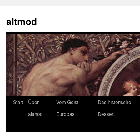
Zum
Inhalt
altmod
springen
Start
Über
Vom Geist
Das historische
altmod
Europas
Dessert