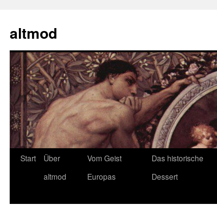
Zum
Inhalt
altmod
springen
Start
Über
Vom Geist
Das historische
altmod
Europas
Dessert