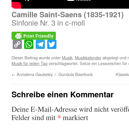
Camille Saint-Saens (1835-1921)
Sinfonie Nr. 3 in c-moll
Copy
WhatsApp
Telegram
Twitter
Link
Dieser Beitrag wurde unter
Musik
,
Musikkalender
abgelegt und 
Musik für jeden Tag
verschlagwortet. Setze ein Lesezeichen für
←
Annalena Gaukeley ./. Gundula Baerbock
Klassi
Schreibe einen Kommentar
Deine E-Mail-Adresse wird nicht veröffe
*
Felder sind mit
markiert