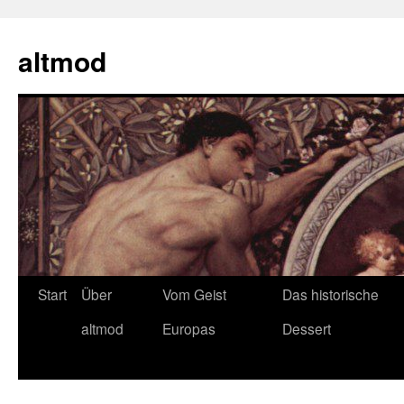
Zum
Inhalt
altmod
springen
Start
Über
Vom Geist
Das historische
altmod
Europas
Dessert