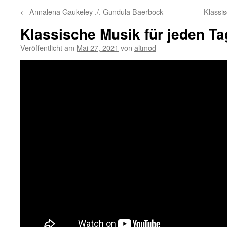
←
Annalena Gaukeley ./. Gundula Baerbock
Klassi
Klassische Musik für jeden Ta
Veröffentlicht am
Mai 27, 2021
von
altmod