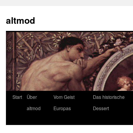
Zum
Inhalt
altmod
springen
Start
Über
Vom Geist
Das historische
altmod
Europas
Dessert