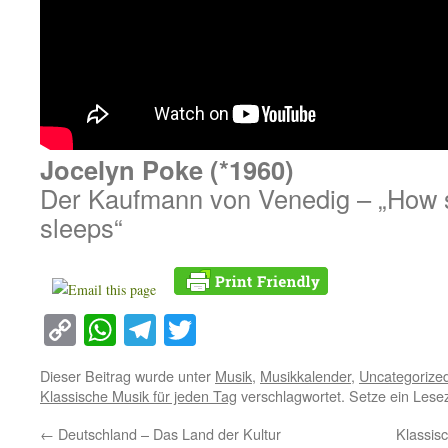
Jocelyn Poke (*1960)
Der Kaufmann von Venedig – „How s
sleeps“
Copy
WhatsApp
Telegram
Twitter
Link
Dieser Beitrag wurde unter
Musik
,
Musikkalender
,
Uncategorize
Klassische Musik für jeden Tag
verschlagwortet. Setze ein Lese
←
Deutschland – Das Land der Kultur
Klassisc