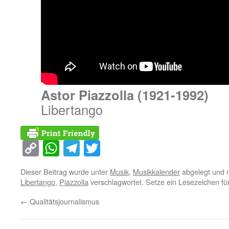
Astor Piazzolla (1921-1992)
Libertango
Copy
WhatsApp
Telegram
Twitter
Link
Dieser Beitrag wurde unter
Musik
,
Musikkalender
abgelegt und 
Libertango
,
Piazzolla
verschlagwortet. Setze ein Lesezeichen f
←
Qualitätsjournalismus