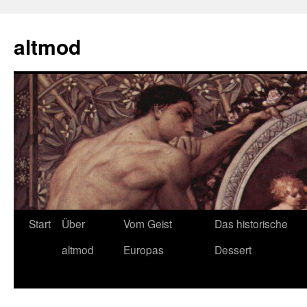
Zum
Inhalt
altmod
springen
Start
Über
Vom Geist
Das historische
altmod
Europas
Dessert