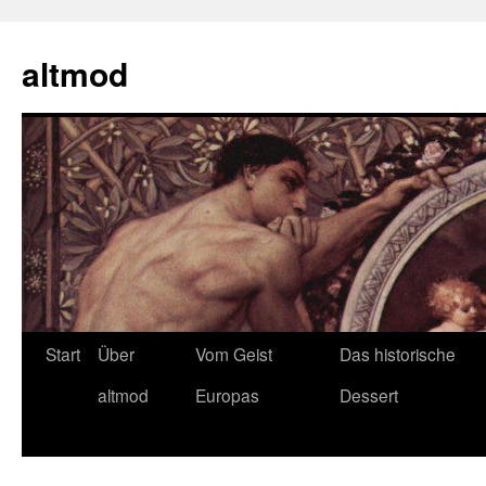
Zum
Inhalt
altmod
springen
Start
Über
Vom Geist
Das historische
altmod
Europas
Dessert