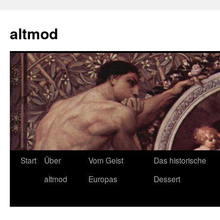
Zum
Inhalt
altmod
springen
Start
Über
Vom Geist
Das historische
altmod
Europas
Dessert