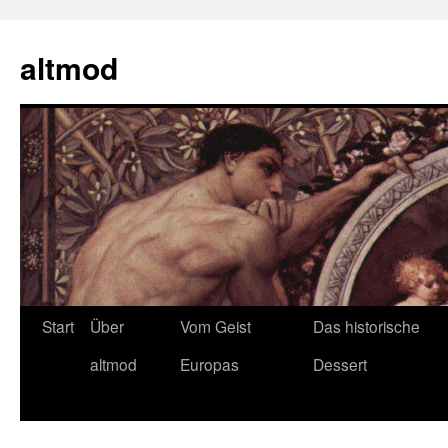
Zum
Inhalt
altmod
springen
Start
Über
Vom Geist
Das historische
altmod
Europas
Dessert