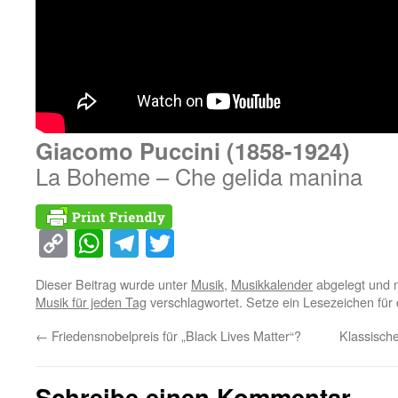
Giacomo Puccini (1858-1924)
La Boheme – Che gelida manina
Copy
WhatsApp
Telegram
Twitter
Link
Dieser Beitrag wurde unter
Musik
,
Musikkalender
abgelegt und 
Musik für jeden Tag
verschlagwortet. Setze ein Lesezeichen für
←
Friedensnobelpreis für „Black Lives Matter“?
Klassisch
Schreibe einen Kommentar