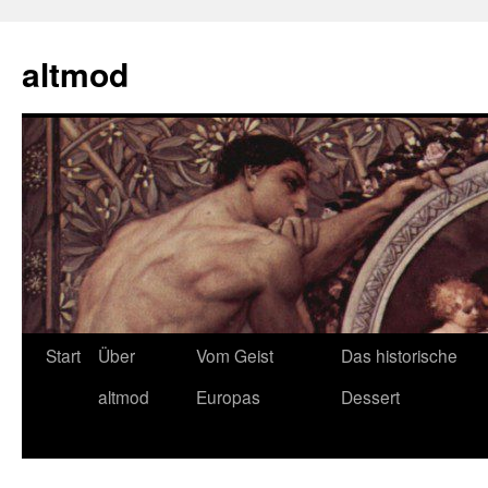
Zum
Inhalt
altmod
springen
Start
Über
Vom Geist
Das historische
altmod
Europas
Dessert