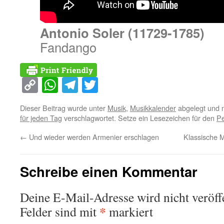
Antonio Soler (11729-1785)
Fandango
Copy
WhatsApp
Telegram
Twitter
Link
Dieser Beitrag wurde unter
Musik
,
Musikkalender
abgelegt und 
für jeden Tag
verschlagwortet. Setze ein Lesezeichen für den
Pe
←
Und wieder werden Armenier erschlagen
Klassische 
Schreibe einen Kommentar
Deine E-Mail-Adresse wird nicht veröffe
*
Felder sind mit
markiert