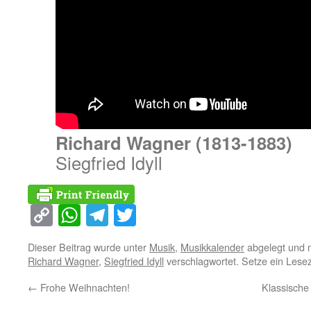
Richard Wagner (1813-1883)
Siegfried Idyll
Copy
WhatsApp
Telegram
Twitter
Link
Dieser Beitrag wurde unter
Musik
,
Musikkalender
abgelegt und 
Richard Wagner
,
Siegfried Idyll
verschlagwortet. Setze ein Lese
←
Frohe Weihnachten!
Klassische