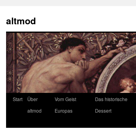
Zum
Inhalt
altmod
springen
Start
Über
Vom Geist
Das historische
altmod
Europas
Dessert