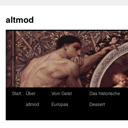
Zum
Inhalt
altmod
springen
Start
Über
Vom Geist
Das historische
altmod
Europas
Dessert