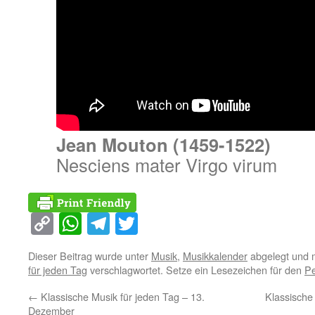
Jean Mouton (1459-1522)
Nesciens mater Virgo virum
Copy
WhatsApp
Telegram
Twitter
Link
Dieser Beitrag wurde unter
Musik
,
Musikkalender
abgelegt und 
für jeden Tag
verschlagwortet. Setze ein Lesezeichen für den
Pe
←
Klassische Musik für jeden Tag – 13.
Klassische
Dezember