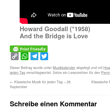
Howard Goodall (*1958)
And the Bridge is Love
Copy
WhatsApp
Telegram
Twitter
Link
Dieser Beitrag wurde unter
Musikkalender
abgelegt und mit
How
jeden Tag
verschlagwortet. Setze ein Lesezeichen für den
Perma
←
Klassische Musik für jeden Tag – 28.
Klassische 
September
Schreibe einen Kommentar