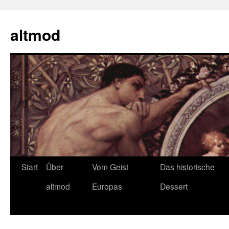
Zum
Inhalt
altmod
springen
Start
Über
Vom Geist
Das historische
altmod
Europas
Dessert