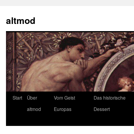
Zum
Inhalt
altmod
springen
Start
Über
Vom Geist
Das historische
altmod
Europas
Dessert