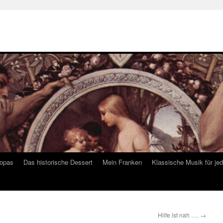
ropas
Das historische Dessert
Mein Franken
Klassische Musik für je
Hilfe ist nah ….
→