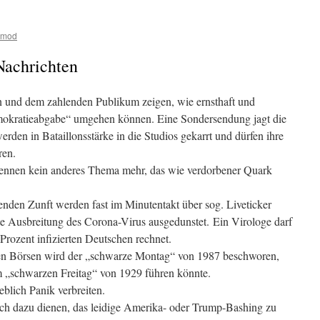
tmod
Nachrichten
hen und dem zahlenden Publikum zeigen, wie ernsthaft und
emokratieabgabe“ umgehen können. Eine Sondersendung jagt die
erden in Bataillonsstärke in die Studios gekarrt und dürfen ihre
ren.
ennen kein anderes Thema mehr, das wie verdorbener Quark
enden Zunft werden fast im Minutentakt über sog. Liveticker
e Ausbreitung des Corona-Virus ausgedunstet.
Ein Virologe darf
 Prozent infizierten Deutschen rechnet.
en Börsen wird der „schwarze Montag“ von 1987 beschworen,
 „schwarzen Freitag“ von 1929 führen könnte.
geblich Panik verbreiten.
h dazu dienen, das leidige Amerika- oder Trump-Bashing zu