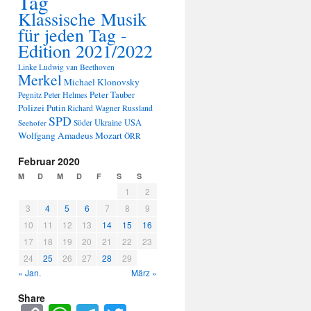
Tag
Klassische Musik
für jeden Tag -
Edition 2021/2022
Linke
Ludwig van Beethoven
Merkel
Michael Klonovsky
Peter Tauber
Peter Helmes
Pegnitz
Polizei
Putin
Russland
Richard Wagner
SPD
Ukraine
USA
Seehofer
Söder
Wolfgang Amadeus Mozart
ÖRR
Februar 2020
M
D
M
D
F
S
S
1
2
3
4
5
6
7
8
9
10
11
12
13
14
15
16
17
18
19
20
21
22
23
24
25
26
27
28
29
« Jan.
März »
Share