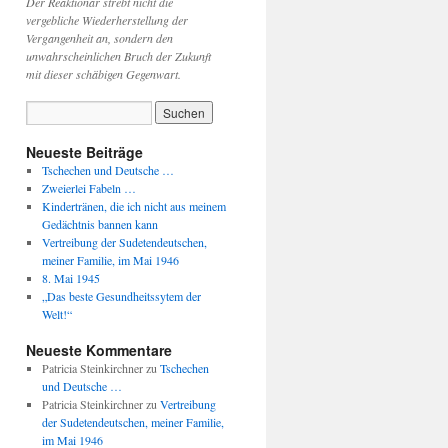
Der Reaktionär strebt nicht die
vergebliche Wiederherstellung der
Vergangenheit an, sondern den
unwahrscheinlichen Bruch der Zukunft
mit dieser schäbigen Gegenwart.
Neueste Beiträge
Tschechen und Deutsche …
Zweierlei Fabeln …
Kindertränen, die ich nicht aus meinem
Gedächtnis bannen kann
Vertreibung der Sudetendeutschen,
meiner Familie, im Mai 1946
8. Mai 1945
„Das beste Gesundheitssytem der
Welt!“
Neueste Kommentare
Patricia Steinkirchner
zu
Tschechen
und Deutsche …
Patricia Steinkirchner
zu
Vertreibung
der Sudetendeutschen, meiner Familie,
im Mai 1946