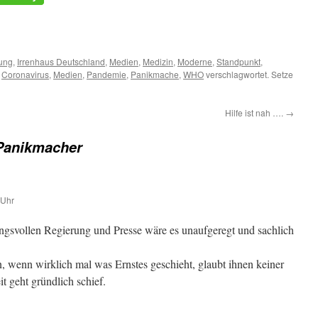
m
er
ung
,
Irrenhaus Deutschland
,
Medien
,
Medizin
,
Moderne
,
Standpunkt
,
t
Coronavirus
,
Medien
,
Pandemie
,
Panikmache
,
WHO
verschlagwortet. Setze
Hilfe ist nah ….
→
Panikmacher
 Uhr
ngsvollen Regierung und Presse wäre es unaufgeregt und sachlich
n, wenn wirklich mal was Ernstes geschieht, glaubt ihnen keiner
 geht gründlich schief.