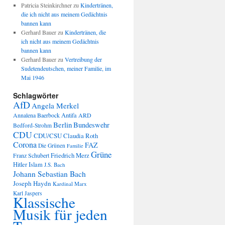
Patricia Steinkirchner
zu
Kindertränen,
die ich nicht aus meinem Gedächtnis
bannen kann
Gerhard Bauer
zu
Kindertränen, die
ich nicht aus meinem Gedächtnis
bannen kann
Gerhard Bauer
zu
Vertreibung der
Sudetendeutschen, meiner Familie, im
Mai 1946
Schlagwörter
AfD
Angela Merkel
Annalena Baerbock
Antifa
ARD
Berlin
Bundeswehr
Bedford-Strohm
CDU
CDU/CSU
Claudia Roth
Corona
FAZ
Die Grünen
Familie
Grüne
Friedrich Merz
Franz Schubert
Hitler
Islam
J.S. Bach
Johann Sebastian Bach
Joseph Haydn
Kardinal Marx
Karl Jaspers
Klassische
Musik für jeden