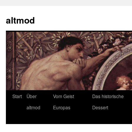
Zum
Inhalt
altmod
springen
Start
Über
Vom Geist
Das historische
altmod
Europas
Dessert