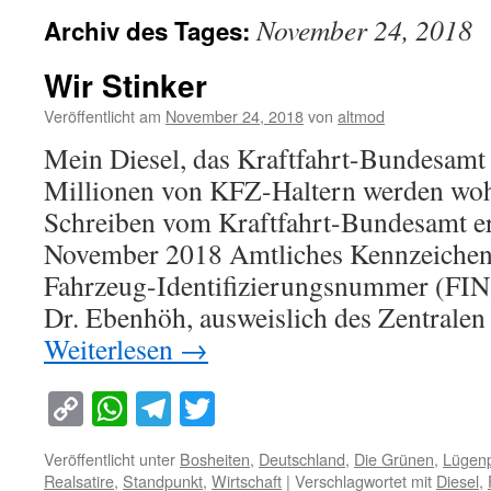
November 24, 2018
Archiv des Tages:
Wir Stinker
Veröffentlicht am
November 24, 2018
von
altmod
Mein Diesel, das Kraftfahrt-Bundesamt
Millionen von KFZ-Haltern werden wohl
Schreiben vom Kraftfahrt-Bundesamt e
November 2018 Amtliches Kennzeichen:
Fahrzeug-Identifizierungsnummer (FIN)
Dr. Ebenhöh, ausweislich des Zentralen
Weiterlesen
→
Copy
WhatsApp
Telegram
Twitter
Link
Veröffentlicht unter
Bosheiten
,
Deutschland
,
Die Grünen
,
Lügen
Realsatire
,
Standpunkt
,
Wirtschaft
|
Verschlagwortet mit
Diesel
,