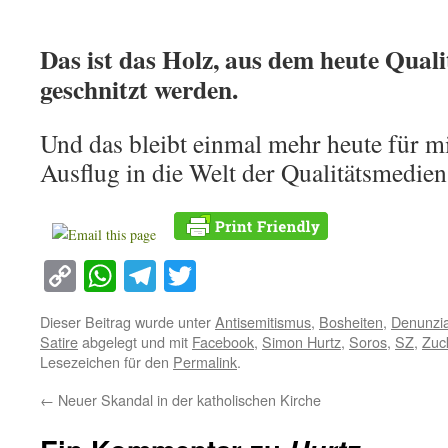
Das ist das Holz, aus dem heute Quali
geschnitzt werden.
Und das bleibt einmal mehr heute für 
Ausflug in die Welt der Qualitätsmedie
Copy
WhatsApp
Telegram
Twitter
Link
Dieser Beitrag wurde unter
Antisemitismus
,
Bosheiten
,
Denunzi
Satire
abgelegt und mit
Facebook
,
Simon Hurtz
,
Soros
,
SZ
,
Zuc
Lesezeichen für den
Permalink
.
←
Neuer Skandal in der katholischen Kirche