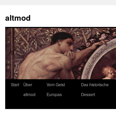
Zum
Inhalt
altmod
springen
Start
Über
Vom Geist
Das historische
altmod
Europas
Dessert