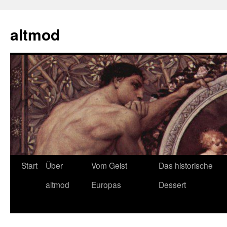
Zum
Inhalt
altmod
springen
Start
Über
Vom Geist
Das historische
altmod
Europas
Dessert