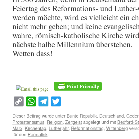
Feiertag des Reformations- und Luther-
werden möchte, wird es vielleicht ein c
nicht mehr geben; und keine evangelisc
wahre, römisch-katholische Kirche wird
nächste halbe Millennium überstehen.
Wetten dass!
Copy
WhatsApp
Telegram
Twitter
Link
Dieser Beitrag wurde unter
Bunte Republik
,
Deutschland
,
Geden
Protestantismus
,
Religion
,
Zeitgeist
abgelegt und mit
Bedford-S
Marx
,
Kirchentag
,
Lutherjahr
,
Reformationstag
,
Wittenberg
versc
für den
Permalink
.