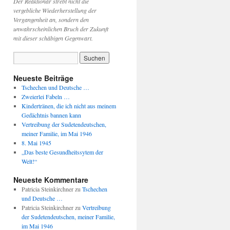
Der Reaktionär strebt nicht die
vergebliche Wiederherstellung der
Vergangenheit an, sondern den
unwahrscheinlichen Bruch der Zukunft
mit dieser schäbigen Gegenwart.
Neueste Beiträge
Tschechen und Deutsche …
Zweierlei Fabeln …
Kindertränen, die ich nicht aus meinem
Gedächtnis bannen kann
Vertreibung der Sudetendeutschen,
meiner Familie, im Mai 1946
8. Mai 1945
„Das beste Gesundheitssytem der
Welt!“
Neueste Kommentare
Patricia Steinkirchner
zu
Tschechen
und Deutsche …
Patricia Steinkirchner
zu
Vertreibung
der Sudetendeutschen, meiner Familie,
im Mai 1946