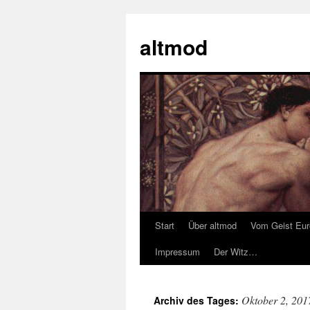
Zum
Inhalt
altmod
springen
Start
Über altmod
Vom Geist Eu
Impressum
Der Witz…
Oktober 2, 201
Archiv des Tages: