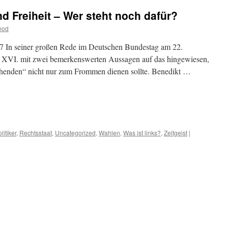
d Freiheit – Wer steht noch dafür?
mod
7 In seiner großen Rede im Deutschen Bundestag am 22.
t XVI. mit zwei bemerkenswerten Aussagen auf das hingewiesen,
henden“ nicht nur zum Frommen dienen sollte. Benedikt …
m
er
litiker
,
Rechtsstaat
,
Uncategorized
,
Wahlen
,
Was ist links?
,
Zeitgeist
|