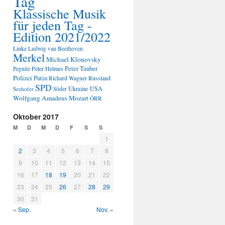
Tag
Klassische Musik
für jeden Tag -
Edition 2021/2022
Linke
Ludwig van Beethoven
Merkel
Michael Klonovsky
Peter Tauber
Peter Helmes
Pegnitz
Polizei
Putin
Russland
Richard Wagner
SPD
Ukraine
USA
Seehofer
Söder
Wolfgang Amadeus Mozart
ÖRR
Oktober 2017
M
D
M
D
F
S
S
1
2
3
4
5
6
7
8
9
10
11
12
13
14
15
16
17
18
19
20
21
22
23
24
25
26
27
28
29
30
31
« Sep.
Nov. »