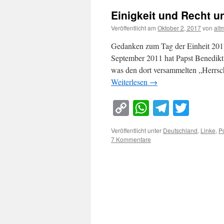
Einigkeit und Recht un
Veröffentlicht am
Oktober 2, 2017
von
alt
Gedanken zum Tag der Einheit 201
September 2011 hat Papst Benedik
was den dort versammelten „Herrsc
Weiterlesen
→
Copy
WhatsApp
Telegra
Twitt
Link
Veröffentlicht unter
Deutschland
,
Linke
,
Po
7 Kommentare