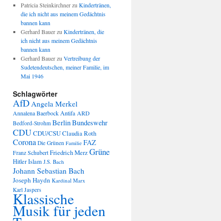
Patricia Steinkirchner
zu
Kindertränen,
die ich nicht aus meinem Gedächtnis
bannen kann
Gerhard Bauer
zu
Kindertränen, die
ich nicht aus meinem Gedächtnis
bannen kann
Gerhard Bauer
zu
Vertreibung der
Sudetendeutschen, meiner Familie, im
Mai 1946
Schlagwörter
AfD
Angela Merkel
Annalena Baerbock
Antifa
ARD
Berlin
Bundeswehr
Bedford-Strohm
CDU
CDU/CSU
Claudia Roth
Corona
FAZ
Die Grünen
Familie
Grüne
Friedrich Merz
Franz Schubert
Hitler
Islam
J.S. Bach
Johann Sebastian Bach
Joseph Haydn
Kardinal Marx
Karl Jaspers
Klassische
Musik für jeden