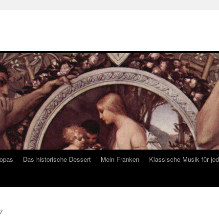
ropas
Das historische Dessert
Mein Franken
Klassische Musik für je
7