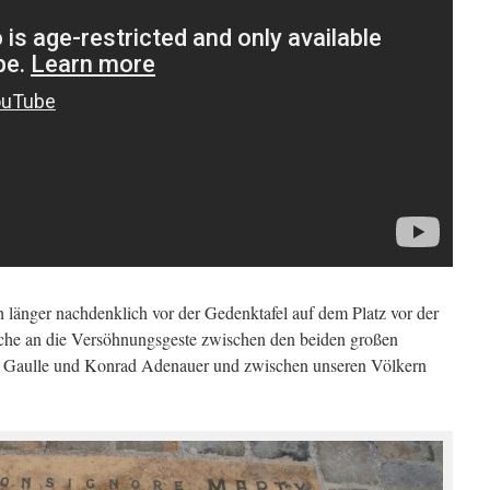
 länger nachdenklich vor der Gedenktafel auf dem Platz vor der
lche an die Versöhnungsgeste zwischen den beiden großen
e Gaulle und Konrad Adenauer und zwischen unseren Völkern