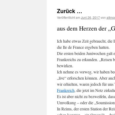
Zurück …
Veröffentlicht am
Juni 26, 2017
von
altmo
aus dem Herzen der „G
Ich habe etwas Zeit gebraucht, die E
die Ile de France ergeben hatten.
Die ersten beiden Juniwochen galt 
Frankreichs zu erkunden. „Reisen bi
bewirken.
Ich nehme es vorweg, wir haben be
„live“ erforschen können. Aber auc
wir erhielten, waren jedoch für uns 
Frankreich
, die jetzt im Netz zirkul
Es ist aber nicht zu bezweifeln, da
Umvolkung – oder die „Soumission“
In Reims, der ersten Station der Re
sehen konnten – ein Omen(?) – drei