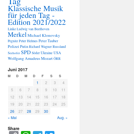
Tag
Klassische Musik
für jeden Tag -
Edition 2021/2022
Linke
Ludwig van Beethoven
Merkel
Michael Klonovsky
Peter Tauber
Peter Helmes
Pegnitz
Polizei
Putin
Russland
Richard Wagner
SPD
Ukraine
USA
Seehofer
Söder
Wolfgang Amadeus Mozart
ÖRR
Juni 2017
M
D
M
D
F
S
S
1
2
3
4
5
6
7
8
9
10
11
12
13
14
15
16
17
18
19
20
21
22
23
24
25
26
27
28
29
30
« Mai
Aug. »
Share