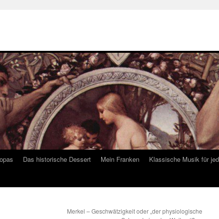
ropas
Das historische Dessert
Mein Franken
Klassische Musik für je
Merkel – Geschwätzigkeit oder „der physiologische