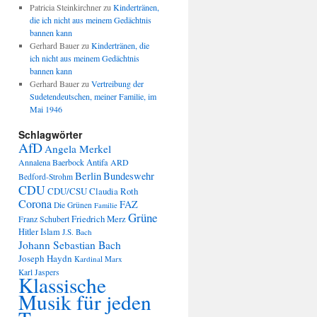
Patricia Steinkirchner
zu
Kindertränen,
die ich nicht aus meinem Gedächtnis
bannen kann
Gerhard Bauer
zu
Kindertränen, die
ich nicht aus meinem Gedächtnis
bannen kann
Gerhard Bauer
zu
Vertreibung der
Sudetendeutschen, meiner Familie, im
Mai 1946
Schlagwörter
AfD
Angela Merkel
Annalena Baerbock
Antifa
ARD
Berlin
Bundeswehr
Bedford-Strohm
CDU
CDU/CSU
Claudia Roth
Corona
FAZ
Die Grünen
Familie
Grüne
Friedrich Merz
Franz Schubert
Hitler
Islam
J.S. Bach
Johann Sebastian Bach
Joseph Haydn
Kardinal Marx
Karl Jaspers
Klassische
Musik für jeden