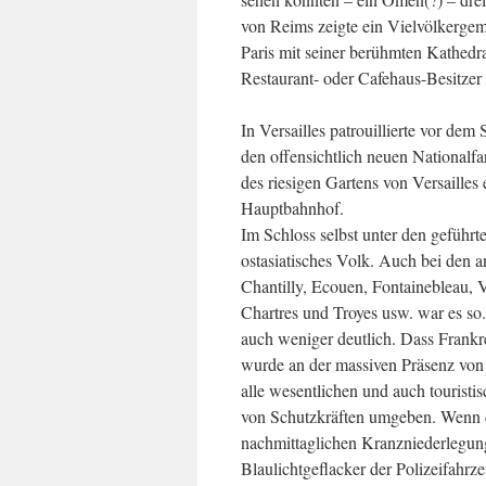
von Reims zeigte ein Vielvölkergem
Paris mit seiner berühmten Kathedra
Restaurant- oder Cafehaus-Besitzer
In Versailles patrouillierte vor de
den offensichtlich neuen Nationalf
des riesigen Gartens von Versaille
Hauptbahnhof.
Im Schloss selbst unter den geführt
ostasiatisches Volk. Auch bei den 
Chantilly, Ecouen, Fontainebleau,
Chartres und Troyes usw. war es so.
auch weniger deutlich. Dass Frank
wurde an der massiven Präsenz von P
alle wesentlichen und auch touristi
von Schutzkräften umgeben. Wenn di
nachmittaglichen Kranzniederlegun
Blaulichtgeflacker der Polizeifahrze