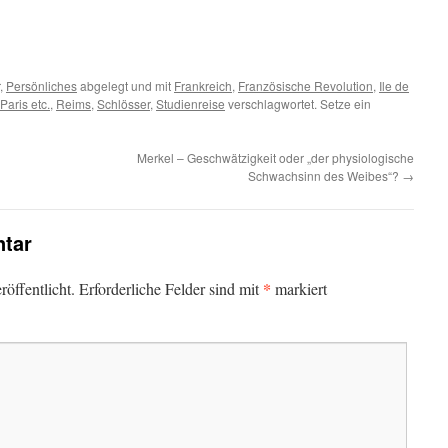
m
er
,
Persönliches
abgelegt und mit
Frankreich
,
Französische Revolution
,
Ile de
Paris etc.
,
Reims
,
Schlösser
,
Studienreise
verschlagwortet. Setze ein
Merkel – Geschwätzigkeit oder „der physiologische
Schwachsinn des Weibes“?
→
tar
*
öffentlicht.
Erforderliche Felder sind mit
markiert