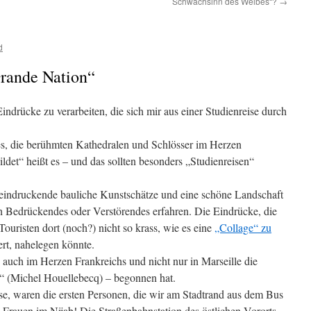
Schwachsinn des Weibes“?
→
d
rande Nation“
indrücke zu verarbeiten, die sich mir aus einer Studienreise durch
es, die berühmten Kathedralen und Schlösser im Herzen
ldet“ heißt es – und das sollten besonders „Studienreisen“
eindruckende bauliche Kunstschätze und eine schöne Landschaft
h Bedrückendes oder Verstörendes erfahren. Die Eindrücke, die
Touristen dort (noch?) nicht so krass, wie es eine
„Collage“ zu
iert, nahelegen könnte.
ss auch im Herzen Frankreichs und nicht nur in Marseille die
 (Michel Houellebecq) – begonnen hat.
ise, waren die ersten Personen, die wir am Stadtrand aus dem Bus
 Frauen im Nijab! Die Straßenbahnstation des östlichen Vororts