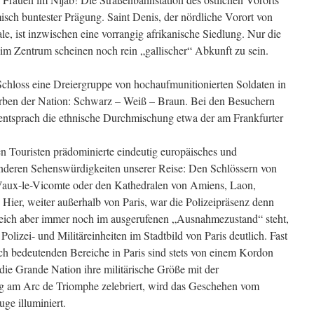
isch buntester Prägung. Saint Denis, der nördliche Vorort von
le, ist inzwischen eine vorrangig afrikanische Siedlung. Nur die
 im Zentrum scheinen noch rein „gallischer“ Abkunft zu sein.
m Schloss eine Dreiergruppe von hochaufmunitionierten Soldaten in
arben der Nation: Schwarz – Weiß – Braun. Bei den Besuchern
s entsprach die ethnische Durchmischung etwa der am Frankfurter
en Touristen prädominierte eindeutig europäisches und
anderen Sehenswürdigkeiten unserer Reise: Den Schlössern von
 Vaux-le-Vicomte oder den Kathedralen von Amiens, Laon,
 Hier, weiter außerhalb von Paris, war die Polizeipräsenz denn
reich aber immer noch im ausgerufenen „Ausnahmezustand“ steht,
olizei- und Militäreinheiten im Stadtbild von Paris deutlich. Fast
sch bedeutenden Bereiche in Paris sind stets von einem Kordon
e Grande Nation ihre militärische Größe mit der
g am Arc de Triomphe zelebriert, wird das Geschehen vom
uge illuminiert.