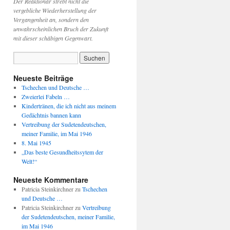
Der Reaktionär strebt nicht die
vergebliche Wiederherstellung der
Vergangenheit an, sondern den
unwahrscheinlichen Bruch der Zukunft
mit dieser schäbigen Gegenwart.
Neueste Beiträge
Tschechen und Deutsche …
Zweierlei Fabeln …
Kindertränen, die ich nicht aus meinem
Gedächtnis bannen kann
Vertreibung der Sudetendeutschen,
meiner Familie, im Mai 1946
8. Mai 1945
„Das beste Gesundheitssytem der
Welt!“
Neueste Kommentare
Patricia Steinkirchner
zu
Tschechen
und Deutsche …
Patricia Steinkirchner
zu
Vertreibung
der Sudetendeutschen, meiner Familie,
im Mai 1946