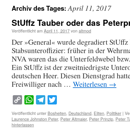
April 11, 2017
Archiv des Tages:
StUffz Tauber oder das Peterp
Veröffentlicht am
April 11, 2017
von
altmod
Der »General« wurde degradiert StUffz 
Stabsunteroffizier: früher in der Wehrm
NVA waren das die Unterfeldwebel bzw.
Ein StUffz ist der zweitniedrigste Unter
deutschen Heer. Diesen Dienstgrad hatte
Freiwilliger nach …
Weiterlesen
→
Copy
WhatsApp
Telegram
Twitter
Link
Veröffentlicht unter
Bosheiten
,
Deutschland
,
Eliten
,
Politiker
|
Ve
Laurence Johnston Peter
,
Peter Altmaier
,
Peter Prinzip
,
Peter T
hinterlassen