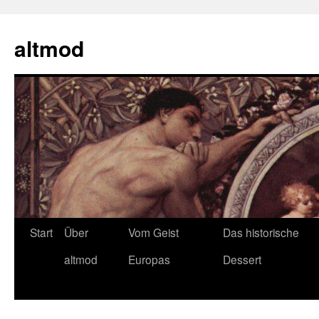
Zum
Inhalt
altmod
springen
Start
Über
Vom Geist
Das historische
altmod
Europas
Dessert