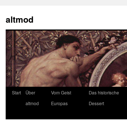
Zum
Inhalt
altmod
springen
Start
Über
Vom Geist
Das historische
altmod
Europas
Dessert