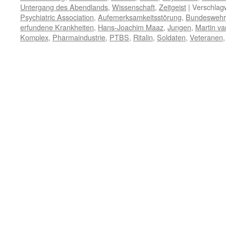
Untergang des Abendlands
,
Wissenschaft
,
Zeitgeist
|
Verschlagw
Psychiatric Association
,
Aufemerksamkeitsstörung
,
Bundeswehr
erfundene Krankheiten
,
Hans-Joachim Maaz
,
Jungen
,
Martin va
Komplex
,
Pharmaindustrie
,
PTBS
,
Ritalin
,
Soldaten
,
Veteranen