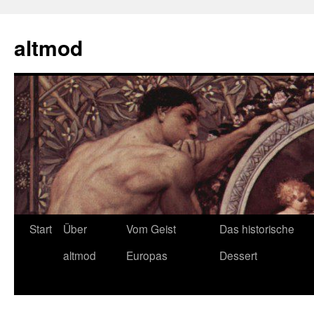
Zum
Inhalt
altmod
springen
Start
Über
Vom Geist
Das historische
altmod
Europas
Dessert