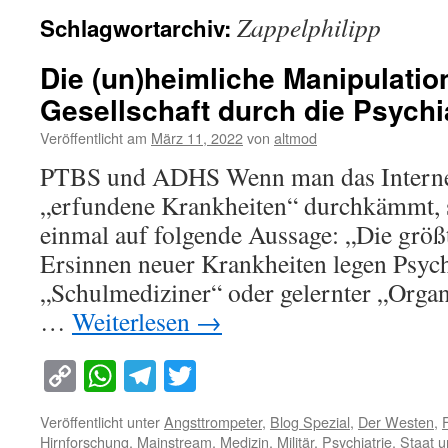
Zappelphilipp
Schlagwortarchiv:
Die (un)heimliche Manipulatio
Gesellschaft durch die Psychi
Veröffentlicht am
März 11, 2022
von
altmod
PTBS und ADHS Wenn man das Internet
„erfundene Krankheiten“ durchkämmt, 
einmal auf folgende Aussage: „Die größ
Ersinnen neuer Krankheiten legen Psych
„Schulmediziner“ oder gelernter „Organ
…
Weiterlesen
→
Copy
WhatsApp
Telegram
Twitter
Link
Veröffentlicht unter
Angsttrompeter
,
Blog Spezial
,
Der Westen
,
Hirnforschung
,
Mainstream
,
Medizin
,
Militär
,
Psychiatrie
,
Staat u