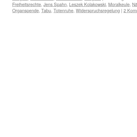
Freiheitsrechte
,
Jens Spahn
,
Leszek Kolakowski
,
Moralkeule
,
Nä
Organspende
,
Tabu
,
Totenruhe
,
Widerspruchsregelung
|
2 Kom