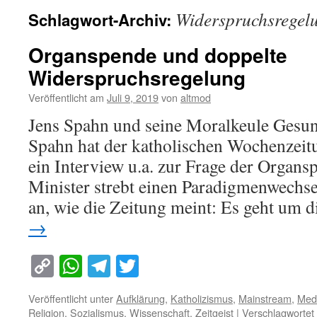
Widerspruchsregel
Schlagwort-Archiv:
Organspende und doppelte
Widerspruchsregelung
Veröffentlicht am
Juli 9, 2019
von
altmod
Jens Spahn und seine Moralkeule Gesun
Spahn hat der katholischen Wochenzeit
ein Interview u.a. zur Frage der Organ
Minister strebt einen Paradigmenwechse
an, wie die Zeitung meint: Es geht um 
→
Copy
WhatsApp
Telegram
Twitter
Link
Veröffentlicht unter
Aufklärung
,
Katholizismus
,
Mainstream
,
Medi
Religion
,
Sozialismus
,
Wissenschaft
,
Zeitgeist
|
Verschlagwortet 