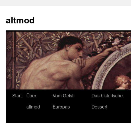
Zum
Inhalt
altmod
springen
Start
Über
Vom Geist
Das historische
altmod
Europas
Dessert