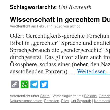
Uni Bayreuth
Schlagwortarchiv:
Wissenschaft in gerechtem D
Veröffentlicht am
Februar 4, 2020
von
altmod
Oder: Gerechtigkeits-gerechte Forschu
Bibel in „gerechter“ Sprache und endlic
Sprachgebrauch die „gendergerechte“ S
durchgesetzt. Das gilt vor allem auch in
Ökosphere, sodass einer (neben den Naz
ausstoßenden Panzern) …
Weiterlesen
Copy
WhatsApp
Telegram
Twitter
Link
Veröffentlicht unter
Satire
|
Verschlagwortet mit
Biologie
,
Gerecht
Naturwissenschaften
,
Parasiten
,
Pilze
,
Uni Bayreuth
|
Kommentar