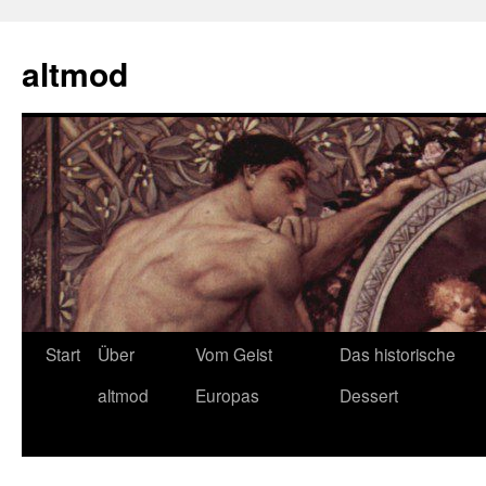
Zum
Inhalt
altmod
springen
Start
Über
Vom Geist
Das historische
altmod
Europas
Dessert