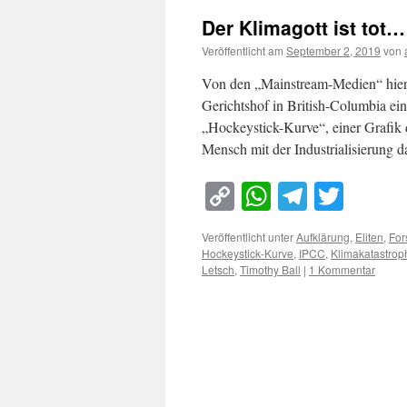
Der Klimagott ist tot…
Veröffentlicht am
September 2, 2019
von
Von den „Mainstream-Medien“ hier
Gerichtshof in British-Columbia ein
„Hockeystick-Kurve“, einer Grafik d
Mensch mit der Industrialisierung 
Copy
WhatsApp
Telegra
Twitt
Link
Veröffentlicht unter
Aufklärung
,
Eliten
,
For
Hockeystick-Kurve
,
IPCC
,
Klimakatastrop
Letsch
,
Timothy Ball
|
1 Kommentar