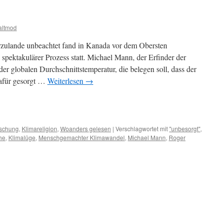
altmod
zulande unbeachtet fand in Kanada vor dem Obersten
 spektakulärer Prozess statt. Michael Mann, der Erfinder der
er globalen Durchschnittstemperatur, die belegen soll, dass der
dafür gesorgt …
Weiterlesen
→
m
er
schung
,
Klimareligion
,
Woanders gelesen
|
Verschlagwortet mit
"unbesorgt"
,
he
,
Klimalüge
,
Menschgemachter Klimawandel
,
Michael Mann
,
Roger