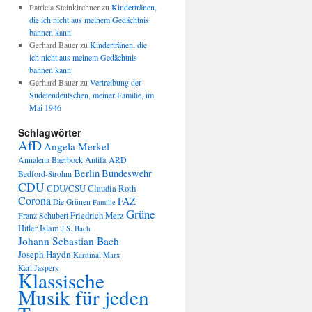
Patricia Steinkirchner
zu
Kindertränen,
die ich nicht aus meinem Gedächtnis
bannen kann
Gerhard Bauer
zu
Kindertränen, die
ich nicht aus meinem Gedächtnis
bannen kann
Gerhard Bauer
zu
Vertreibung der
Sudetendeutschen, meiner Familie, im
Mai 1946
Schlagwörter
AfD
Angela Merkel
Annalena Baerbock
Antifa
ARD
Berlin
Bundeswehr
Bedford-Strohm
CDU
CDU/CSU
Claudia Roth
Corona
FAZ
Die Grünen
Familie
Grüne
Friedrich Merz
Franz Schubert
Hitler
Islam
J.S. Bach
Johann Sebastian Bach
Joseph Haydn
Kardinal Marx
Karl Jaspers
Klassische
Musik für jeden