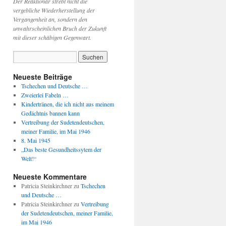
Der Reaktionär strebt nicht die
vergebliche Wiederherstellung der
Vergangenheit an, sondern den
unwahrscheinlichen Bruch der Zukunft
mit dieser schäbigen Gegenwart.
Neueste Beiträge
Tschechen und Deutsche …
Zweierlei Fabeln …
Kindertränen, die ich nicht aus meinem
Gedächtnis bannen kann
Vertreibung der Sudetendeutschen,
meiner Familie, im Mai 1946
8. Mai 1945
„Das beste Gesundheitssytem der
Welt!“
Neueste Kommentare
Patricia Steinkirchner
zu
Tschechen
und Deutsche …
Patricia Steinkirchner
zu
Vertreibung
der Sudetendeutschen, meiner Familie,
im Mai 1946