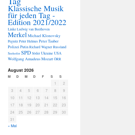
Tag
Klassische Musik
für jeden Tag -
Edition 2021/2022
Linke
Ludwig van Beethoven
Merkel
Michael Klonovsky
Peter Tauber
Peter Helmes
Pegnitz
Polizei
Putin
Russland
Richard Wagner
SPD
Ukraine
USA
Seehofer
Söder
Wolfgang Amadeus Mozart
ÖRR
August 2026
M
D
M
D
F
S
S
1
2
3
4
5
6
7
8
9
10
11
12
13
14
15
16
17
18
19
20
21
22
23
24
25
26
27
28
29
30
31
« Mai