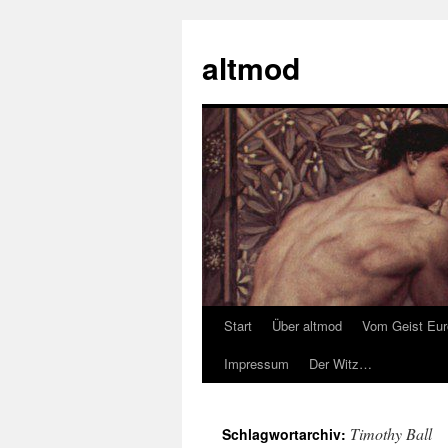
Zum
Inhalt
altmod
springen
Start
Über altmod
Vom Geist Eu
Impressum
Der Witz…
Timothy Ball
Schlagwortarchiv: