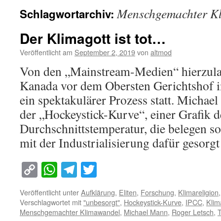
Menschgemachter K
Schlagwortarchiv:
Der Klimagott ist tot…
Veröffentlicht am
September 2, 2019
von
altmod
Von den „Mainstream-Medien“ hierzula
Kanada vor dem Obersten Gerichtshof i
ein spektakulärer Prozess statt. Michae
der „Hockeystick-Kurve“, einer Grafik d
Durchschnittstemperatur, die belegen so
mit der Industrialisierung dafür gesor
Copy
WhatsApp
Telegram
Twitter
Link
Veröffentlicht unter
Aufklärung
,
Eliten
,
Forschung
,
Klimareligion
Verschlagwortet mit
"unbesorgt"
,
Hockeystick-Kurve
,
IPCC
,
Klim
Menschgemachter Klimawandel
,
Michael Mann
,
Roger Letsch
,
T