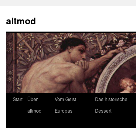
Zum
Inhalt
altmod
springen
Start
Über
Vom Geist
Das historische
altmod
Europas
Dessert