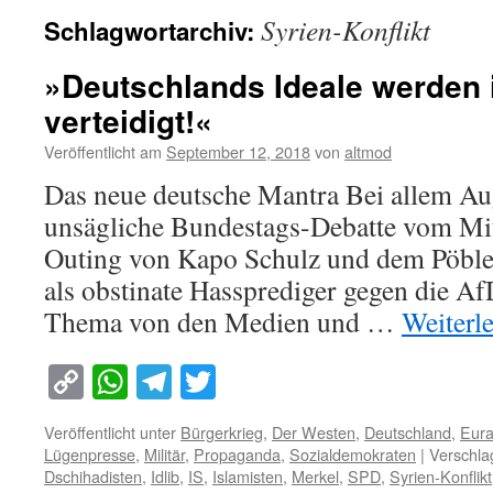
Syrien-Konflikt
Schlagwortarchiv:
»Deutschlands Ideale werden 
verteidigt!«
Veröffentlicht am
September 12, 2018
von
altmod
Das neue deutsche Mantra Bei allem Au
unsägliche Bundestags-Debatte vom Mi
Outing von Kapo Schulz und dem Pöble
als obstinate Hassprediger gegen die AfD
Thema von den Medien und …
Weiterl
Copy
WhatsApp
Telegram
Twitter
Link
Veröffentlicht unter
Bürgerkrieg
,
Der Westen
,
Deutschland
,
Eura
Lügenpresse
,
Militär
,
Propaganda
,
Sozialdemokraten
|
Verschla
Dschihadisten
,
Idlib
,
IS
,
Islamisten
,
Merkel
,
SPD
,
Syrien-Konflikt