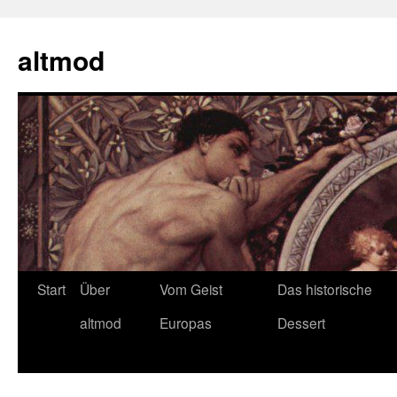
Zum
Inhalt
altmod
springen
Start
Über
Vom Geist
Das historische
altmod
Europas
Dessert