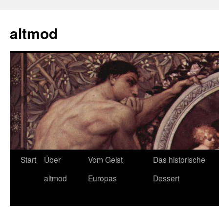
Zum
Inhalt
altmod
springen
Start
Über
Vom Geist
Das historische
altmod
Europas
Dessert