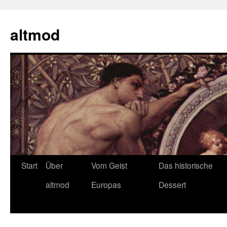
Zum
Inhalt
altmod
springen
Start
Über
Vom Geist
Das historische
altmod
Europas
Dessert