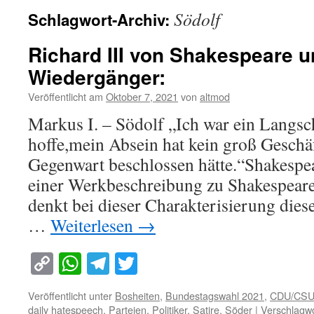
Södolf
Schlagwort-Archiv:
Richard III von Shakespeare u
Wiedergänger:
Veröffentlicht am
Oktober 7, 2021
von
altmod
Markus I. – Södolf „Ich war ein Langsch
hoffe,mein Absein hat kein groß Geschä
Gegenwart beschlossen hätte.“Shakespea
einer Werkbeschreibung zu Shakespeare
denkt bei dieser Charakterisierung dies
…
Weiterlesen
→
Copy
WhatsApp
Telegram
Twitter
Link
Veröffentlicht unter
Bosheiten
,
Bundestagswahl 2021
,
CDU/CS
daily hatespeech
,
Parteien
,
Politiker
,
Satire
,
Söder
|
Verschlagwo