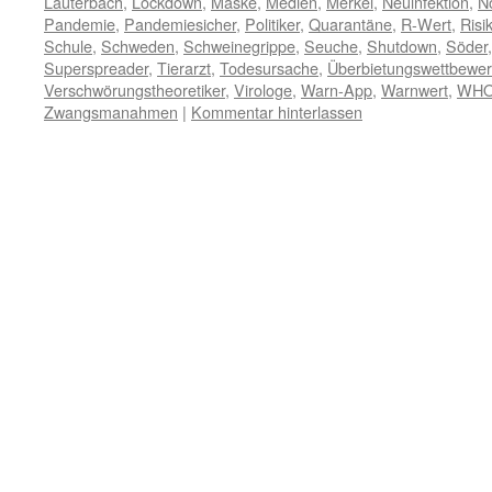
Lauterbach
,
Lockdown
,
Maske
,
Medien
,
Merkel
,
Neuinfektion
,
No
Pandemie
,
Pandemiesicher
,
Politiker
,
Quarantäne
,
R-Wert
,
Risi
Schule
,
Schweden
,
Schweinegrippe
,
Seuche
,
Shutdown
,
Söder
Superspreader
,
Tierarzt
,
Todesursache
,
Überbietungswettbewe
Verschwörungstheoretiker
,
Virologe
,
Warn-App
,
Warnwert
,
WH
Zwangsmanahmen
|
Kommentar hinterlassen