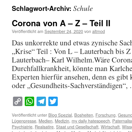
Schule
Schlagwort-Archiv:
Corona von A – Z – Teil II
Veröffentlicht am
September 24, 2020
von
altmod
Das unkorrekte und etwas zynische Sach
„Krise“ Teil : Von L – Lauterbach bi
Lauterbach– Karl Wilhelm.Wäre Corona
Durchfallkrankheit, könnte man Karlche
Experten hierfür ansehen, denn es gibt 
oder „Gesundheits-Sachverständigen“
Copy
WhatsApp
Telegram
Twitter
Link
Veröffentlicht unter
Blog Spezial
,
Bosheiten
,
Forschung
,
Gesundh
Lügenpresse
,
Medien
,
Medizin
,
my daily hatespeech
,
Paternali
Psychiatrie
,
Realsatire
,
Staat und Gesellschaft
,
Wirtschaft
,
Wiss