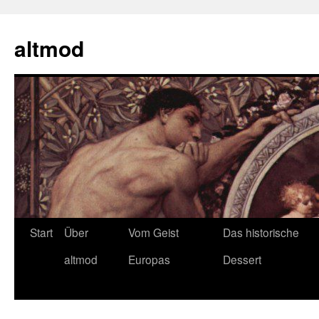
Zum
Inhalt
altmod
springen
Start
Über
Vom Geist
Das historische
altmod
Europas
Dessert