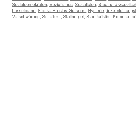
Sozialdemokraten
,
Sozialismus
,
Sozialisten
,
Staat und Gesellsc
hasselmann
,
Frauke Brosius-Gersdorf
,
Hysterie
,
linke Meinungs
Verschwörung
,
Scheitern
,
Stalinorgel
,
Star-Juristin
|
Kommentar 