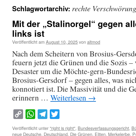
rechte Verschwörun
Schlagwortarchiv:
Mit der „Stalinorgel“ gegen al
links ist
Veröffentlicht am
August 10, 2025
von
altmod
Nach dem Scheitern von Brosius-Gersd
feuern jetzt die Grünen und die Sozis –
Desaster um die Möchte-gern-Bundesri
Brosius-Gersdorf – gegen alles, was nic
konnotiert ist. Die Massivität und die 
erinnern …
Weiterlesen
→
Copy
WhatsApp
Telegram
Twitter
Link
Veröffentlicht unter
"right is right"
,
Bundesverfassungsgericht
,
Bü
neue Deutsche
,
Deutschland
,
Die Grünen
,
Eliten
,
Merkelerbe
,
Po