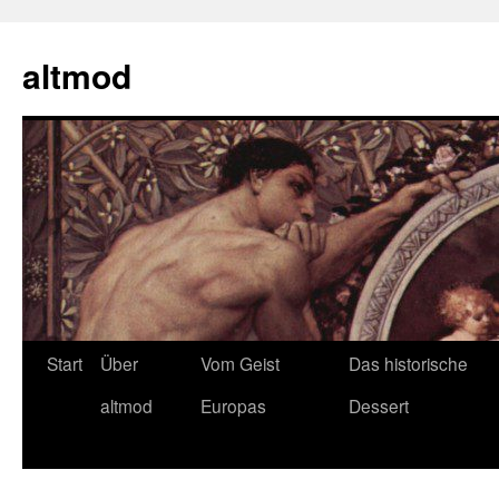
Zum
Inhalt
altmod
springen
Start
Über
Vom Geist
Das historische
altmod
Europas
Dessert