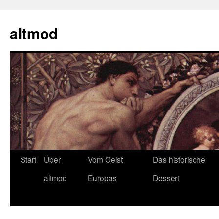
Zum
Inhalt
altmod
springen
Start
Über
Vom Geist
Das historische
altmod
Europas
Dessert