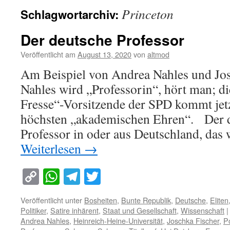
Princeton
Schlagwortarchiv:
Der deutsche Professor
Veröffentlicht am
August 13, 2020
von
altmod
Am Beispiel von Andrea Nahles und Jo
Nahles wird „Professorin“, hört man; die
Fresse“-Vorsitzende der SPD kommt jet
höchsten „akademischen Ehren“. Der d
Professor in oder aus Deutschland, das
Weiterlesen
→
Copy
WhatsApp
Telegram
Twitter
Link
Veröffentlicht unter
Bosheiten
,
Bunte Republik
,
Deutsche
,
Eliten
Politiker
,
Satire inhärent
,
Staat und Gesellschaft
,
Wissenschaft
|
Andrea Nahles
,
Heinreich-Heine-Universität
,
Joschka Fischer
,
Po