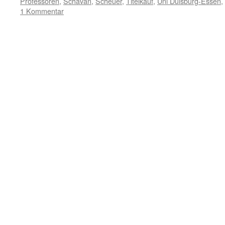
Professoren
,
Schavan
,
Scheuer
,
Titelkauf
,
Uni Duisburg-Essen
,
1 Kommentar