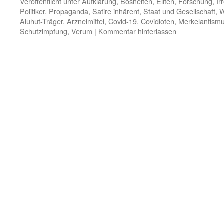
Veröffentlicht unter
Aufklärung
,
Bosheiten
,
Eliten
,
Forschung
,
Ir
Politiker
,
Propaganda
,
Satire inhärent
,
Staat und Gesellschaft
,
W
Aluhut-Träger
,
Arzneimittel
,
Covid-19
,
Covidioten
,
Merkelantism
Schutzimpfung
,
Verum
|
Kommentar hinterlassen