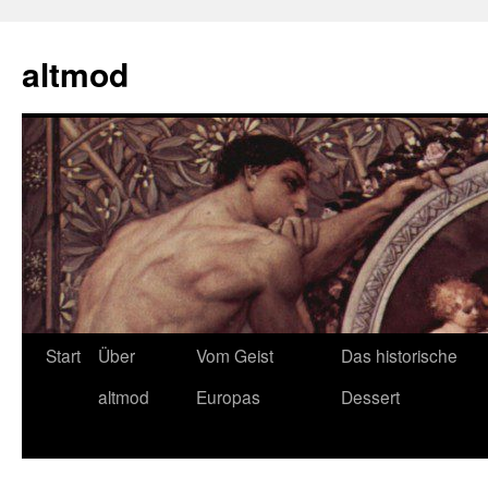
Zum
Inhalt
altmod
springen
Start
Über
Vom Geist
Das historische
altmod
Europas
Dessert