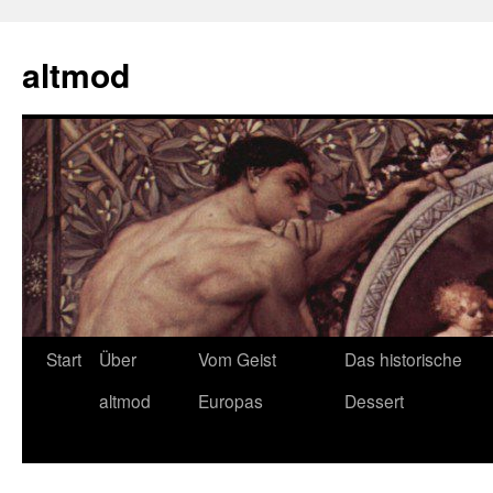
Zum
Inhalt
altmod
springen
Start
Über
Vom Geist
Das historische
altmod
Europas
Dessert