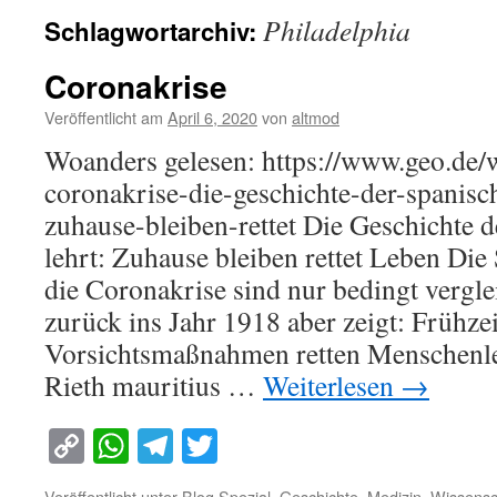
Philadelphia
Schlagwortarchiv:
Coronakrise
Veröffentlicht am
April 6, 2020
von
altmod
Woanders gelesen: https://www.geo.de/
coronakrise-die-geschichte-der-spanisc
zuhause-bleiben-rettet Die Geschichte 
lehrt: Zuhause bleiben rettet Leben Di
die Coronakrise sind nur bedingt vergle
zurück ins Jahr 1918 aber zeigt: Frühzei
Vorsichtsmaßnahmen retten Menschenl
Rieth mauritius …
Weiterlesen
→
Copy
WhatsApp
Telegram
Twitter
Link
Veröffentlicht unter
Blog Spezial
,
Geschichte
,
Medizin
,
Wissensc