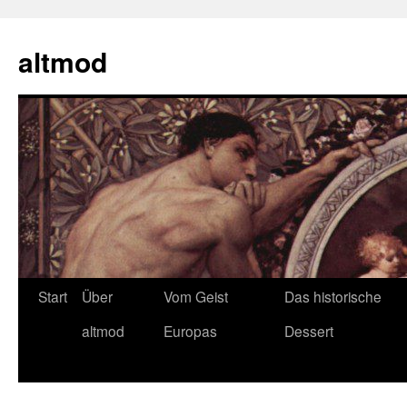
Zum
Inhalt
altmod
springen
Start
Über
Vom Geist
Das historische
altmod
Europas
Dessert