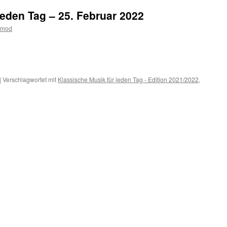
jeden Tag – 25. Februar 2022
tmod
m
er
|
Verschlagwortet mit
Klassische Musik für jeden Tag - Edition 2021/2022
,