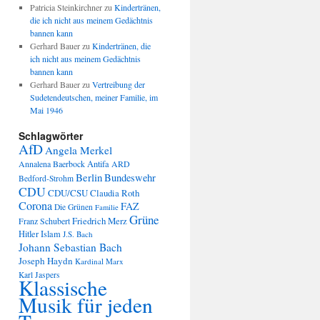
Patricia Steinkirchner
zu
Kindertränen,
die ich nicht aus meinem Gedächtnis
bannen kann
Gerhard Bauer
zu
Kindertränen, die
ich nicht aus meinem Gedächtnis
bannen kann
Gerhard Bauer
zu
Vertreibung der
Sudetendeutschen, meiner Familie, im
Mai 1946
Schlagwörter
AfD
Angela Merkel
Annalena Baerbock
Antifa
ARD
Berlin
Bundeswehr
Bedford-Strohm
CDU
CDU/CSU
Claudia Roth
Corona
FAZ
Die Grünen
Familie
Grüne
Friedrich Merz
Franz Schubert
Hitler
Islam
J.S. Bach
Johann Sebastian Bach
Joseph Haydn
Kardinal Marx
Karl Jaspers
Klassische
Musik für jeden