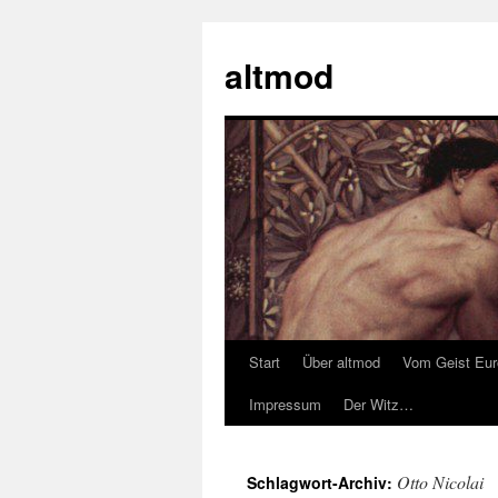
Zum
Inhalt
altmod
springen
Start
Über altmod
Vom Geist Eu
Impressum
Der Witz…
Otto Nicolai
Schlagwort-Archiv: