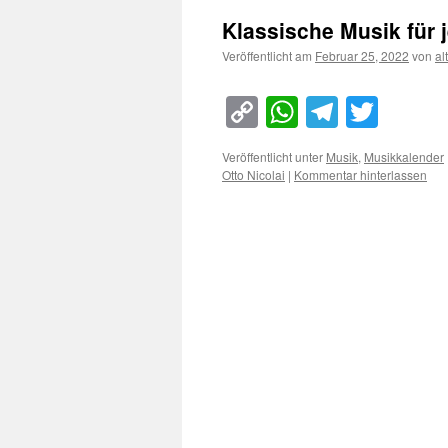
Klassische Musik für 
Veröffentlicht am
Februar 25, 2022
von
al
Copy
WhatsApp
Telegra
Twitt
Link
Veröffentlicht unter
Musik
,
Musikkalender
Otto Nicolai
|
Kommentar hinterlassen