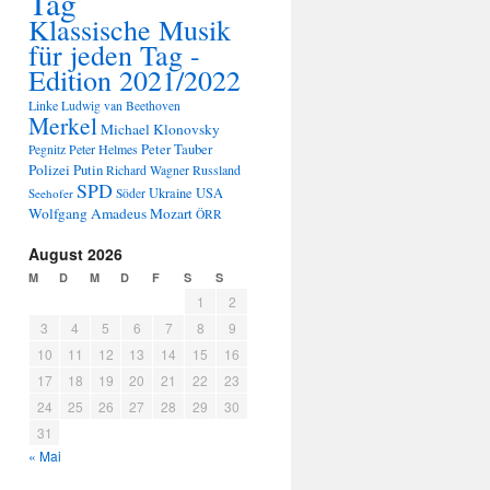
Tag
Klassische Musik
für jeden Tag -
Edition 2021/2022
Linke
Ludwig van Beethoven
Merkel
Michael Klonovsky
Peter Tauber
Peter Helmes
Pegnitz
Polizei
Putin
Russland
Richard Wagner
SPD
Ukraine
USA
Seehofer
Söder
Wolfgang Amadeus Mozart
ÖRR
August 2026
M
D
M
D
F
S
S
1
2
3
4
5
6
7
8
9
10
11
12
13
14
15
16
17
18
19
20
21
22
23
24
25
26
27
28
29
30
31
« Mai