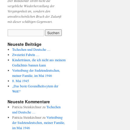
Der Reaktionär strebt nicht die
vergebliche Wiederherstellung der
Vergangenheit an, sondern den
unwahrscheinlichen Bruch der Zukunft
mit dieser schäbigen Gegenwart.
Neueste Beiträge
Tschechen und Deutsche …
Zweierlei Fabeln …
Kindertränen, die ich nicht aus meinem
Gedächtnis bannen kann
Vertreibung der Sudetendeutschen,
meiner Familie, im Mai 1946
8. Mai 1945
„Das beste Gesundheitssytem der
Welt!“
Neueste Kommentare
Patricia Steinkirchner
zu
Tschechen
und Deutsche …
Patricia Steinkirchner
zu
Vertreibung
der Sudetendeutschen, meiner Familie,
im Mai 1946