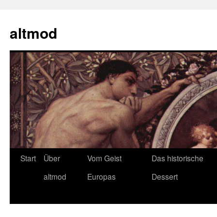
Zum
Inhalt
altmod
springen
Start
Über
Vom Geist
Das historische
altmod
Europas
Dessert