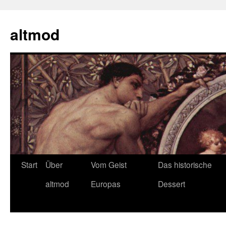
Zum
Inhalt
altmod
springen
Start
Über
Vom Geist
Das historische
altmod
Europas
Dessert