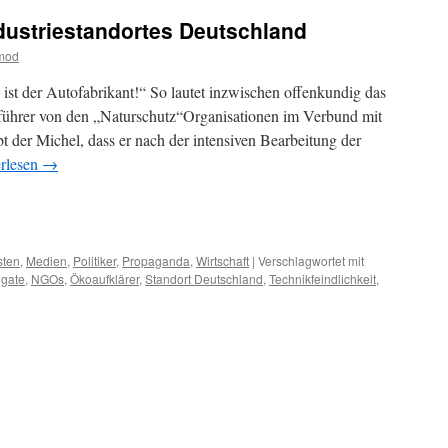
dustriestandortes Deutschland
tmod
ist der Autofabrikant!“ So lautet inzwischen offenkundig das
ührer von den „Naturschutz“Organisationen im Verbund mit
 der Michel, dass er nach der intensiven Bearbeitung der
rlesen
→
m
er
sten
,
Medien
,
Politiker
,
Propaganda
,
Wirtschaft
|
Verschlagwortet mit
lgate
,
NGOs
,
Ökoaufklärer
,
Standort Deutschland
,
Technikfeindlichkeit
,