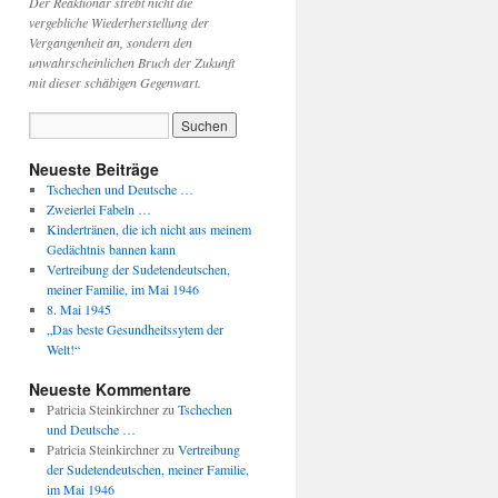
Der Reaktionär strebt nicht die
vergebliche Wiederherstellung der
Vergangenheit an, sondern den
unwahrscheinlichen Bruch der Zukunft
mit dieser schäbigen Gegenwart.
Neueste Beiträge
Tschechen und Deutsche …
Zweierlei Fabeln …
Kindertränen, die ich nicht aus meinem
Gedächtnis bannen kann
Vertreibung der Sudetendeutschen,
meiner Familie, im Mai 1946
8. Mai 1945
„Das beste Gesundheitssytem der
Welt!“
Neueste Kommentare
Patricia Steinkirchner
zu
Tschechen
und Deutsche …
Patricia Steinkirchner
zu
Vertreibung
der Sudetendeutschen, meiner Familie,
im Mai 1946