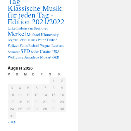
Tag
Klassische Musik
für jeden Tag -
Edition 2021/2022
Linke
Ludwig van Beethoven
Merkel
Michael Klonovsky
Peter Tauber
Peter Helmes
Pegnitz
Polizei
Putin
Russland
Richard Wagner
SPD
Ukraine
USA
Seehofer
Söder
Wolfgang Amadeus Mozart
ÖRR
August 2026
M
D
M
D
F
S
S
1
2
3
4
5
6
7
8
9
10
11
12
13
14
15
16
17
18
19
20
21
22
23
24
25
26
27
28
29
30
31
« Mai