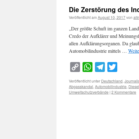
Die Zerstörung des In
Veröffentlicht am
August 10, 2017
von
al
„Der größte Schuft im ganzen Land 
Credo der Aufklärer und Meinungsf
allen Aufklärungsorganen. Da glaubt
Automobilindustrie mittels …
Weite
Copy
WhatsApp
Telegra
Twitt
Link
Veröffentlicht unter
Deutschland
,
Journali
Abgasskandal
,
Automobilindustrie
,
Diese
Umweltschutzverbände
|
2 Kommentare