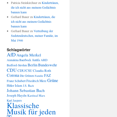
Patricia Steinkirchner
zu
Kindertränen,
die ich nicht aus meinem Gedächtnis
bannen kann
Gerhard Bauer
zu
Kindertränen, die
ich nicht aus meinem Gedächtnis
bannen kann
Gerhard Bauer
zu
Vertreibung der
Sudetendeutschen, meiner Familie, im
Mai 1946
Schlagwörter
AfD
Angela Merkel
Annalena Baerbock
Antifa
ARD
Berlin
Bundeswehr
Bedford-Strohm
CDU
CDU/CSU
Claudia Roth
Corona
FAZ
Die Grünen
Familie
Grüne
Friedrich Merz
Franz Schubert
Hitler
Islam
J.S. Bach
Johann Sebastian Bach
Joseph Haydn
Kardinal Marx
Karl Jaspers
Klassische
Musik für jeden