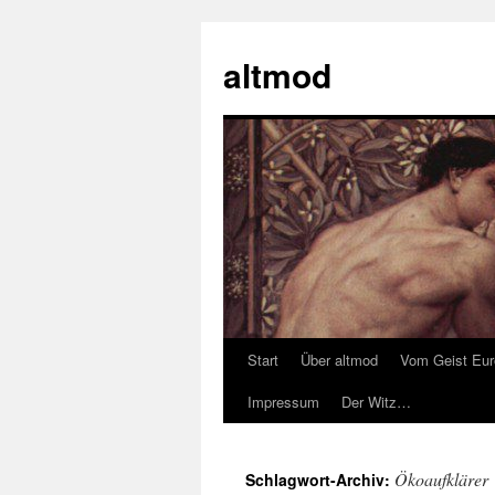
Zum
Inhalt
altmod
springen
Start
Über altmod
Vom Geist Eu
Impressum
Der Witz…
Ökoaufklärer
Schlagwort-Archiv: