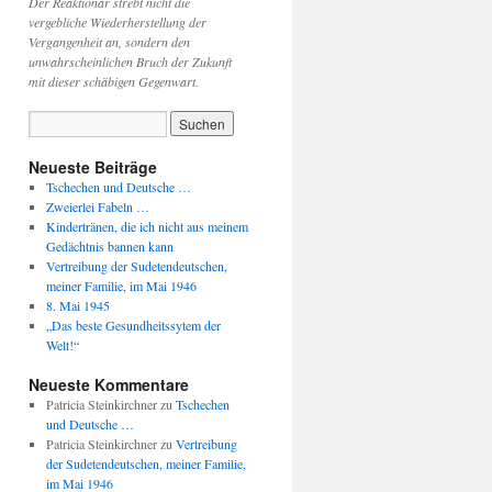
Der Reaktionär strebt nicht die
vergebliche Wiederherstellung der
Vergangenheit an, sondern den
unwahrscheinlichen Bruch der Zukunft
mit dieser schäbigen Gegenwart.
Neueste Beiträge
Tschechen und Deutsche …
Zweierlei Fabeln …
Kindertränen, die ich nicht aus meinem
Gedächtnis bannen kann
Vertreibung der Sudetendeutschen,
meiner Familie, im Mai 1946
8. Mai 1945
„Das beste Gesundheitssytem der
Welt!“
Neueste Kommentare
Patricia Steinkirchner
zu
Tschechen
und Deutsche …
Patricia Steinkirchner
zu
Vertreibung
der Sudetendeutschen, meiner Familie,
im Mai 1946