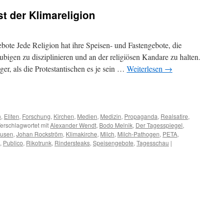
t der Klimareligion
bote Jede Religion hat ihre Speisen- und Fastengebote, die
bigen zu disziplinieren und an der religiösen Kandare zu halten.
ger, als die Protestantischen es je sein …
Weiterlesen
→
m
er
n
,
Eliten
,
Forschung
,
Kirchen
,
Medien
,
Medizin
,
Propaganda
,
Realsatire
,
erschlagwortet mit
Alexander Wendt
,
Bodo Melnik
,
Der Tagesspiegel
,
ausen
,
Johan Rockström
,
Klimakirche
,
Milch
,
Milch-Pathogen
,
PETA
,
,
Publico
,
Rikotrunk
,
Rindersteaks
,
Speisengebote
,
Tagesschau
|