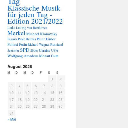
Tag
Klassische Musik
für jeden Tag -
Edition 2021/2022
Linke
Ludwig van Beethoven
Merkel
Michael Klonovsky
Peter Tauber
Peter Helmes
Pegnitz
Polizei
Putin
Russland
Richard Wagner
SPD
Ukraine
USA
Seehofer
Söder
Wolfgang Amadeus Mozart
ÖRR
August 2026
M
D
M
D
F
S
S
1
2
3
4
5
6
7
8
9
10
11
12
13
14
15
16
17
18
19
20
21
22
23
24
25
26
27
28
29
30
31
« Mai