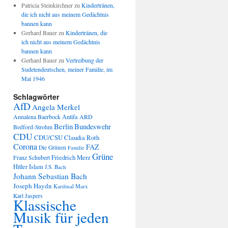
Patricia Steinkirchner
zu
Kindertränen,
die ich nicht aus meinem Gedächtnis
bannen kann
Gerhard Bauer
zu
Kindertränen, die
ich nicht aus meinem Gedächtnis
bannen kann
Gerhard Bauer
zu
Vertreibung der
Sudetendeutschen, meiner Familie, im
Mai 1946
Schlagwörter
AfD
Angela Merkel
Annalena Baerbock
Antifa
ARD
Berlin
Bundeswehr
Bedford-Strohm
CDU
CDU/CSU
Claudia Roth
Corona
FAZ
Die Grünen
Familie
Grüne
Friedrich Merz
Franz Schubert
Hitler
Islam
J.S. Bach
Johann Sebastian Bach
Joseph Haydn
Kardinal Marx
Karl Jaspers
Klassische
Musik für jeden