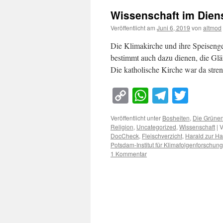
Wissenschaft im Diens
Veröffentlicht am
Juni 6, 2019
von
altmod
Die Klimakirche und ihre Speisenge
bestimmt auch dazu dienen, die Gläu
Die katholische Kirche war da stren
Copy
WhatsApp
Telegra
Twitt
Link
Veröffentlicht unter
Bosheiten
,
Die Grüne
Religion
,
Uncategorized
,
Wissenschaft
|
V
DocCheck
,
Fleischverzicht
,
Harald zur H
Potsdam-Institut für Klimafolgenforschung
1 Kommentar