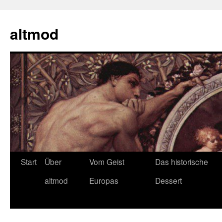
Zum
Inhalt
altmod
springen
Start
Über
Vom Geist
Das historische
altmod
Europas
Dessert