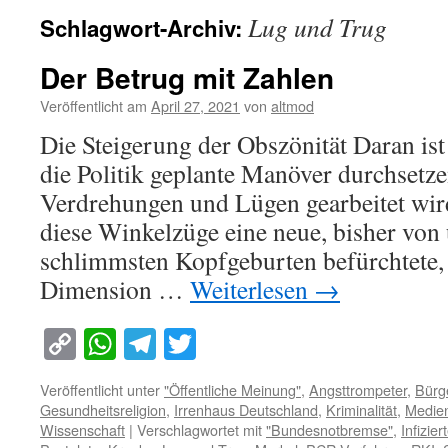
Lug und Trug
Schlagwort-Archiv:
Der Betrug mit Zahlen
Veröffentlicht am
April 27, 2021
von
altmod
Die Steigerung der Obszönität Daran is
die Politik geplante Manöver durchsetzen
Verdrehungen und Lügen gearbeitet wir
diese Winkelzüge eine neue, bisher von 
schlimmsten Kopfgeburten befürchtete,
Dimension …
Weiterlesen
→
Copy
WhatsApp
Telegram
Twitter
Link
Veröffentlicht unter
"Öffentliche Meinung"
,
Angsttrompeter
,
Bürg
Gesundheitsreligion
,
Irrenhaus Deutschland
,
Kriminalität
,
Medie
Wissenschaft
|
Verschlagwortet mit
"Bundesnotbremse"
,
Infizier