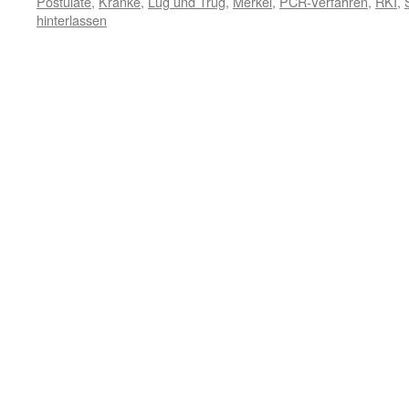
Postulate
,
Kranke
,
Lug und Trug
,
Merkel
,
PCR-Verfahren
,
RKI
,
hinterlassen