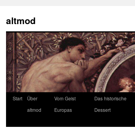
Zum
Inhalt
altmod
springen
Start
Über
Vom Geist
Das historische
altmod
Europas
Dessert