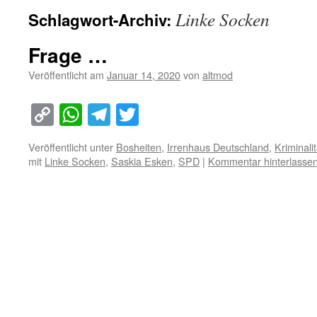
Linke Socken
Schlagwort-Archiv:
Frage …
Veröffentlicht am
Januar 14, 2020
von
altmod
Copy
WhatsApp
Telegram
Twitter
Link
Veröffentlicht unter
Bosheiten
,
Irrenhaus Deutschland
,
Kriminalit
mit
Linke Socken
,
Saskia Esken
,
SPD
|
Kommentar hinterlasse