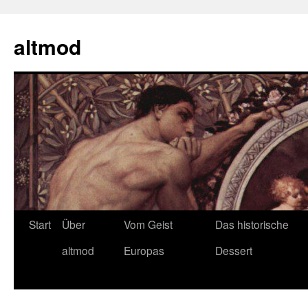
Zum
Inhalt
altmod
springen
Start
Über
Vom Geist
Das historische
altmod
Europas
Dessert