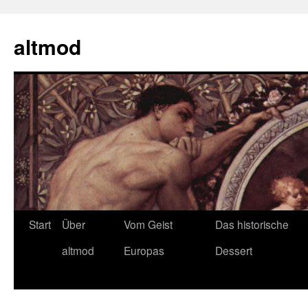
Zum
Inhalt
altmod
springen
Start
Über
Vom Geist
Das historische
altmod
Europas
Dessert